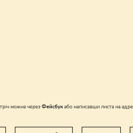
тріч можна через
Фейсбук
або написавши листа на адр