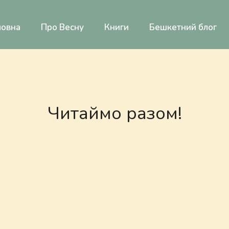
ловна
Про Весну
Книги
Бешкетний блог
Читаймо разом!