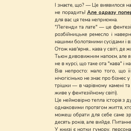
І знаєте, що? — Це виявилося 
не порадить!
Але одразу попе
для вас ця тема неприємна.
"Легенди та лате" — це фентезі
розбійницьке ремесло і наверн
нашими болотяними сусідами і в
Отож кав'ярня... кава у світі, д
Тьюн дивовижним напоєм, але як 
не в курсі, що таке ота "кава" і 
Вів непросто: мало того, що ї
нічогісінько не знає про бізнес у
трішки — в чарівному камені та 
живе у фентезійному світі).
Це неймовірно тепла історія з д
однаковими протягом життя, хтос
можеш обрати для себе саме зрі
десять років, але вийде. Питанн
У книзі є нотки гумору, персона