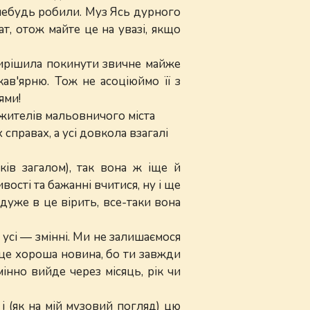
небудь робили. Муз Ясь дурного
т, отож майте це на увазі, якщо
 вирішила покинути звичне майже
ав'ярню. Тож не асоціюймо її з
ями!
и жителів мальовничого міста
справах, а усі довкола взагалі
ків загалом), так вона ж іще й
ивості та бажанні вчитися, ну і ще
 дуже в це вірить, все-таки вона
 усі — змінні. Ми не залишаємося
І це хороша новина, бо ти завжди
інно вийде через місяць, рік чи
 і (як на мій музовий погляд) цю