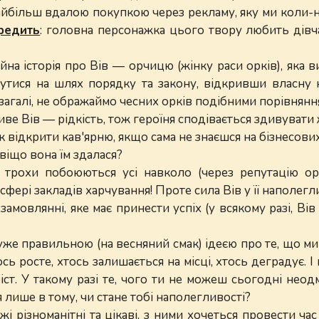
найбільш вдалою покупкою через рекламу, яку ми коли-
редить
: головна персонажка цього твору любить дівча
йна історія про Вів — орчицю (жінку раси орків), яка
утися на шлях порядку та закону, відкривши власну к
загалі, не ображаймо чесних орків подібними порівнянн
е живе Вів — рідкість, тож героїня сподівається здивуват
відкрити кав'ярню, якщо сама не знаєшся на бізнесових 
навіщо вона їм здалася?
ї трохи побоюються усі навколо (через репутацію ор
 сфері закладів харчування! Проте сила Вів у її наполегл
замовлянні, яке має принести успіх (у всякому разі, Вів
уже правильною (на весняний смак) ідеєю про те, що ми
ь росте, хтось залишається на місці, хтось деградує. 
ст. У такому разі те, чого ти не можеш сьогодні неодм
я лише в тому, чи стане тобі наполегливості?
жі різноманітні та цікаві, з ними хочеться провести час