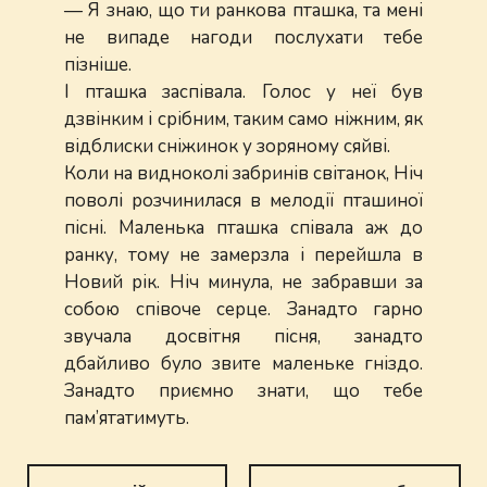
— Я знаю, що ти ранкова пташка, та мені
не випаде нагоди послухати тебе
пізніше.
І пташка заспівала. Голос у неї був
дзвінким і срібним, таким само ніжним, як
відблиски сніжинок у зоряному сяйві.
Коли на видноколі забринів світанок, Ніч
поволі розчинилася в мелодії пташиної
пісні. Маленька пташка співала аж до
ранку, тому не замерзла і перейшла в
Новий рік. Ніч минула, не забравши за
собою співоче серце. Занадто гарно
звучала досвітня пісня, занадто
дбайливо було звите маленьке гніздо.
Занадто приємно знати, що тебе
пам’ятатимуть.