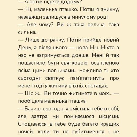
— А потім підете додому?
— Ні, маленька пташко. Потім я зникну,
назавжди залишуся в минулому році.
— Але чому? Ви ж така велика, така
сильна…
— Лише до ранку. Потім прийде новий
День, а після нього — нова Ніч. Ніхто з
нас не затримується довше. Мені й так
пощастило бути святковою, освітленою
всіма цими вогниками… можливо ті, хто
сьогодні святкує, пам’ятатимуть про
мене і тоді я житиму в їхніх спогадах.
— Що ж… Ви точно житимете в моїх… —
пообіцяла маленька пташка.
— Бачиш, сьогодні я вмістила тебе в собі,
але завтра ми поміняємося місцями.
Сподіваюся, в тебе буде багато кращих
ночей, коли ти не губитимешся і не