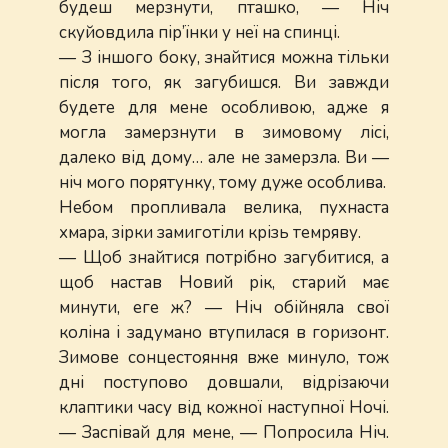
будеш мерзнути, пташко, — Ніч
скуйовдила пір’їнки у неї на спинці.
— З іншого боку, знайтися можна тільки
після того, як загубишся. Ви завжди
будете для мене особливою, адже я
могла замерзнути в зимовому лісі,
далеко від дому… але не замерзла. Ви —
ніч мого порятунку, тому дуже особлива.
Небом пропливала велика, пухнаста
хмара, зірки замиготіли крізь темряву.
— Щоб знайтися потрібно загубитися, а
щоб настав Новий рік, старий має
минути, еге ж? — Ніч обійняла свої
коліна і задумано втупилася в горизонт.
Зимове сонцестояння вже минуло, тож
дні поступово довшали, відрізаючи
клаптики часу від кожної наступної Ночі.
— Заспівай для мене, — Попросила Ніч.