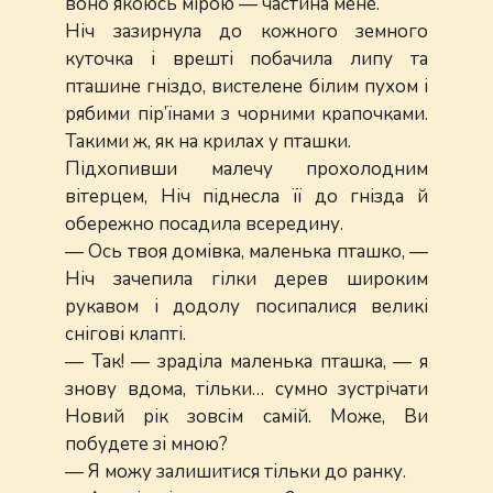
воно якоюсь мірою — частина мене.
Ніч зазирнула до кожного земного
куточка і врешті побачила липу та
пташине гніздо, вистелене білим пухом і
рябими пір’їнами з чорними крапочками.
Такими ж, як на крилах у пташки.
Підхопивши малечу прохолодним
вітерцем, Ніч піднесла її до гнізда й
обережно посадила всередину.
— Ось твоя домівка, маленька пташко, —
Ніч зачепила гілки дерев широким
рукавом і додолу посипалися великі
снігові клапті.
— Так! — зраділа маленька пташка, — я
знову вдома, тільки… сумно зустрічати
Новий рік зовсім самій. Може, Ви
побудете зі мною?
— Я можу залишитися тільки до ранку.