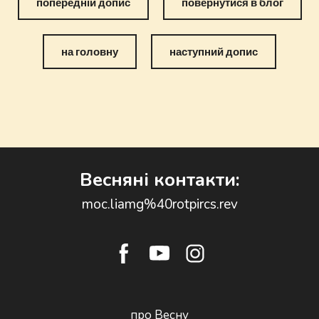
попередній допис
повернутися в блог
на головну
наступний допис
Весняні контакти:
moc.liamg%40rotpircs.rev
про Весну