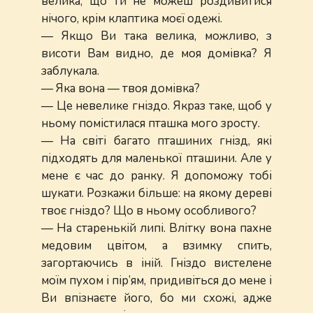
велика, що ти не можеш роздивитися
нічого, крім клаптика моєї одежі.
— Якщо Ви така велика, можливо, з
висоти Вам видно, де моя домівка? Я
заблукала.
— Яка вона — твоя домівка?
— Це невелике гніздо. Якраз таке, щоб у
ньому помістилася пташка мого зросту.
— На світі багато пташиних гнізд, які
підходять для маленької пташини. Але у
мене є час до ранку. Я допоможу тобі
шукати. Розкажи більше: на якому дереві
твоє гніздо? Що в ньому особливого?
— На старенькій липі. Влітку вона пахне
медовим цвітом, а взимку спить,
загортаючись в іній. Гніздо вистелене
моїм пухом і пір’ям, придивіться до мене і
Ви впізнаєте його, бо ми схожі, адже