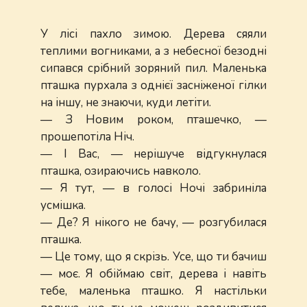
У лісі пахло зимою. Дерева сяяли
теплими вогниками, а з небесної безодні
сипався срібний зоряний пил. Маленька
пташка пурхала з однієї засніженої гілки
на іншу, не знаючи, куди летіти.
— З Новим роком, пташечко, —
прошепотіла Ніч.
— І Вас, — нерішуче відгукнулася
пташка, озираючись навколо.
— Я тут, — в голосі Ночі забриніла
усмішка.
— Де? Я нікого не бачу, — розгубилася
пташка.
— Це тому, що я скрізь. Усе, що ти бачиш
— моє. Я обіймаю світ, дерева і навіть
тебе, маленька пташко. Я настільки