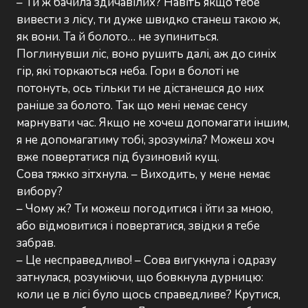
– Ти ж бачила здичавілих? Навіть якщо тебе
вивести з лісу, ти дуже швидко станеш такою ж,
як вони. Та й болото… не зупиниться.
Поглинувши ліс, воно рушить далі, аж до синіх
гір, які торкаються неба. Гори в болоті не
потонуть, ось тільки ти не дістанешся до них
раніше за болото. Так що мені немає сенсу
марнувати час. Якщо не хочеш допомагати іншим,
я не допомагатиму тобі, зрозуміла? Можеш хоч
вже повертатися під бузиновий кущ.
Сова тяжко зітхнула. – Виходить, у мене немає
вибору?
– Чому ж? Ти можеш погодитися і йти за мною,
або відмовитися і повертатися, звідки я тебе
забрав.
– Це несправедливо! – Сова вигукнула і одразу
затнулася, розуміючи, що бовкнула дурницю:
коли це в лісі було щось справедливе? Крутися,