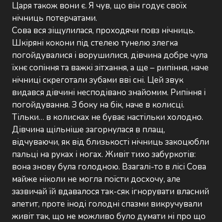
Царя також вони є. Я чув, що він годує своїх
нічниць потерчатами.
Сова вся зіщулилася, проходячи повз нічниць.
Шкіряні кокони під стелею тунелю злегка
погойдувалися і ворушилися, дівчина добре чула
їхнє сопіння та важкі зітхання, а ще – рипіння, наче
нічниці скреготали зубами вві сні. Цей звук
видався дівчині несподівано знайомим. Рипіння і
погойдування. З боку на бік, наче в колисці.
Тільки… в колисках не буває настільки холодно.
Дівчина щільніше загорнулася в плащ,
відчуваючи, як від близькості нічниць закоцюбли
пальці на руках і ногах. Живіт тихо забуркотів:
вона знову була голодною. Взагалі-то в лісі Сова
майже ніколи не могла поїсти досхочу, але
зазвичай їй вдавалося так-сяк ігнорувати власний
апетит, проте іноді голодні спазми викручували
живіт так, що не можливо було думати ні про що