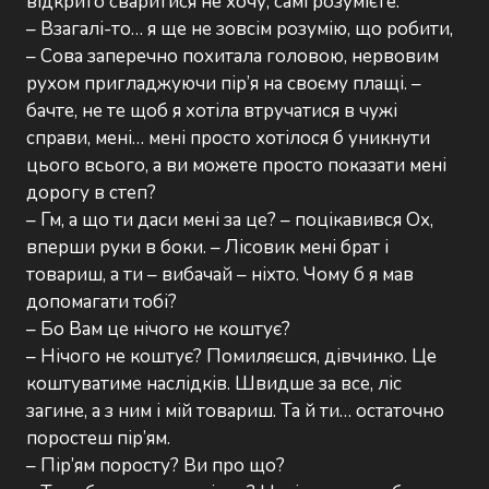
відкрито сваритися не хочу, самі розумієте.
– Взагалі-то… я ще не зовсім розумію, що робити,
– Сова заперечно похитала головою, нервовим
рухом пригладжуючи пір’я на своєму плащі. –
бачте, не те щоб я хотіла втручатися в чужі
справи, мені… мені просто хотілося б уникнути
цього всього, а ви можете просто показати мені
дорогу в степ?
– Гм, а що ти даси мені за це? – поцікавився Ох,
вперши руки в боки. – Лісовик мені брат і
товариш, а ти – вибачай – ніхто. Чому б я мав
допомагати тобі?
– Бо Вам це нічого не коштує?
– Нічого не коштує? Помиляєшся, дівчинко. Це
коштуватиме наслідків. Швидше за все, ліс
загине, а з ним і мій товариш. Та й ти… остаточно
поростеш пір’ям.
– Пір’ям поросту? Ви про що?