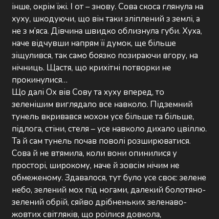
інше, окрім їжі. І от – знову. Сова скоса глянула на
хуху, шкодуючи, що він таки зліплений з землі, а
не з м’яса. Дівчина швидко облизнула губи. Хуха,
наче відчувши напрям її думок, ще більше
зіщулився, так само боязко позираючи вгору, на
нічниць. Щастя, що крихітні потворки не
прокинулися…
Що далі Ох вів Сову та хуху вперед, то
зеленішим виглядало все навколо. Підземний
тунель вкривався мохом усе більше та більше,
підлога, стіни, стеля – усе навколо дихало цвіллю.
Та й сам тунель почав поволі розширюватися.
Сова й не втямила, коли вони опинилися у
просторі, широкому, наче й зовсім нічим не
обмеженому. Здавалося, тут було усе своє: зелене
небо, зелений мох під ногами, далекий болотяно-
зелений обрій, сяйво дрібненьких зеленаво-
жовтих світляків, що роїлися довкола,