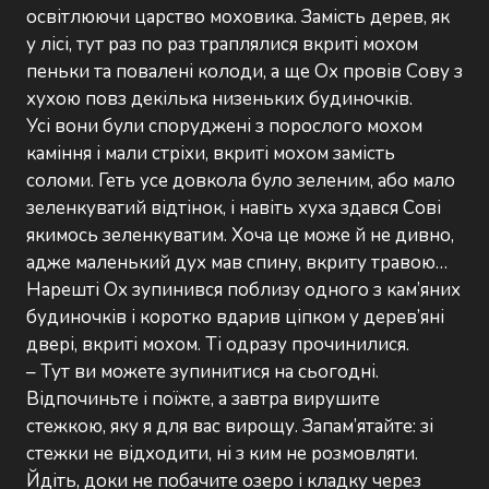
освітлюючи царство моховика. Замість дерев, як
у лісі, тут раз по раз траплялися вкриті мохом
пеньки та повалені колоди, а ще Ох провів Сову з
хухою повз декілька низеньких будиночків.
Усі вони були споруджені з порослого мохом
каміння і мали стріхи, вкриті мохом замість
соломи. Геть усе довкола було зеленим, або мало
зеленкуватий відтінок, і навіть хуха здався Сові
якимось зеленкуватим. Хоча це може й не дивно,
адже маленький дух мав спину, вкриту травою…
Нарешті Ох зупинився поблизу одного з кам’яних
будиночків і коротко вдарив ціпком у дерев’яні
двері, вкриті мохом. Ті одразу прочинилися.
– Тут ви можете зупинитися на сьогодні.
Відпочиньте і поїжте, а завтра вирушите
стежкою, яку я для вас вирощу. Запам’ятайте: зі
стежки не відходити, ні з ким не розмовляти.
Йдіть, доки не побачите озеро і кладку через