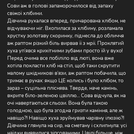
Сови аж в голові запаморочилося від запаху
свіжої хлібини.
Дівчина рухалася вперед, причарована хлібом, не
відчуваючи ніг. Вхопилася за хлібину, розламала
хрустку золотаву скоринку, піднесла до обличчя
аж раптом різкий біль вирвав її з мрії. Проклятий
хуха уп’явся крихітними зубами просто їй у вухо!
Перед очима все побіліло від люті, вона вже
хотіла покласти хліб на стіл, щоб таки скрутити
малому шкідникові в’язи, аж раптом побачила, що
тримає в руках: якщо ЦЕ колись і було хлібом, то
зараз – суцільна пліснява. Тверде, наче камінь,
вкрите біло-зеленою цвіллю… Сова відчула, як на
очі навертаються сльози. Вона була такою
голодною, що була згодна гризти каміння, але ж
навіщо?! Навіщо хуха зруйнував чарівну ілюзію?!
Дівчина глянула на сир, на сметану і схлипнула: усі
наїдки виявилися зіпсованими. Цвілі більше, ніж