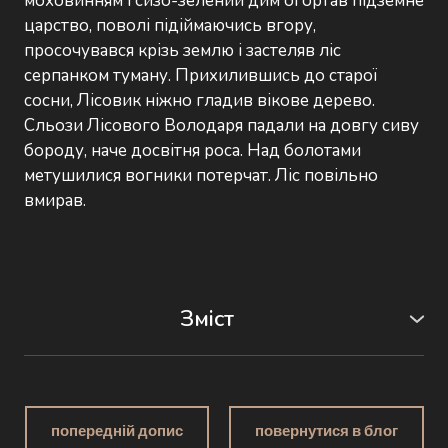
моховинням і сизо-зелений дим огортав підземне
царство, поволі підіймаючись вгору,
просочувався крізь землю і застеляв ліс
серпанком туману. Прихилившись до старої
сосни, Лісовик ніжно гладив вікове дерево.
Сльози Лісового Володаря падали на довгу сиву
бороду, наче досвітня роса. Над болотами
метушилися вогники потерчат. Ліс повільно
вмирав.
Зміст
Частина перша. Сова
Частина друга. Хуха
Частина третя. У гущавині
Частина четверта. Моховик
попередній допис
повернутися в блог