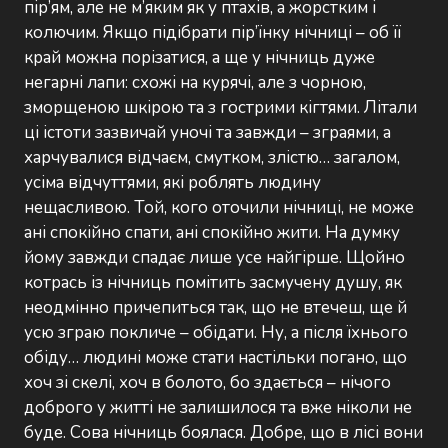
пір’ям, але не м’яким як у птахів, а жорстким і
колючим. Якщо підібрати пір’їнку нічниці – об її
край можна порізатися, а ще у нічниць дуже
негарні лапи: схожі на курячі, але з чорною,
зморщеною шкірою та з гострими кігтями. Літали
ці істоти зазвичай уночі та завжди – зграями, а
харчувалися відчаєм, смутком, злістю… загалом,
усіма відчуттями, які роблять людину
нещасливою. Той, кого оточили нічниці, не може
ані спокійно спати, ані спокійно жити. На думку
йому завжди спадає лише усе найгірше. Щойно
котрась із нічниць помітить засмучену душу, як
неодмінно причепиться так, що не втечеш, ще й
усю зграю покличе – обідати. Ну, а після їхнього
обіду… людині може стати настільки погано, що
хоч зі скелі, хоч в болото, бо здається – нічого
доброго у житті не залишилося та вже ніколи не
буде. Сова нічниць боялася. Добре, що в лісі вони