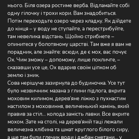
нього. Біля озера ростиме верба. Відламайте собі
одну гілочку і трохи кори. Вам знадобиться.
Потім переходьте озеро через кладку. Як дійдете
до кінця – у воду не ступайте, а перестрибуйте,
там невелика відстань. Щойно стрибнете –
опинитеся у болотяному царстві. Там вже я вам не
порадник, але знайте: всюди, де є мох, вас почує
Ох. Чим зможу – допоможу, лише покличте, –
сказавши усе це, Ох вдарив своїм ціпком об
землю і зник.
Сова нерішуче зазирнула до будиночка. Усе тут
було незвичним: мазана з глини підлога, вкрита
моховим килимом, дерев’яне ліжко з пухнастим
настилом з моховиння, величенький камінь, який
правив за стіл… колода замість лавки. Все вкрите
мохом. Зате на столі, на дерев’яній таці лежали
величезна хлібина та шмат круглого білого сиру,
а ще там були глечик води і джбан сметани… у