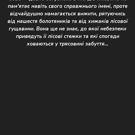
пам'ятає навіть свого справжнього імені, проте
відчайдушно намагається вижити, рятуючись
від нашестя болотяників та від хижаків лісової
гущавини. Вона ще не знає, до якої небезпеки
приведуть її лісові стежки та які спогади
ховаються у трясовині забуття...