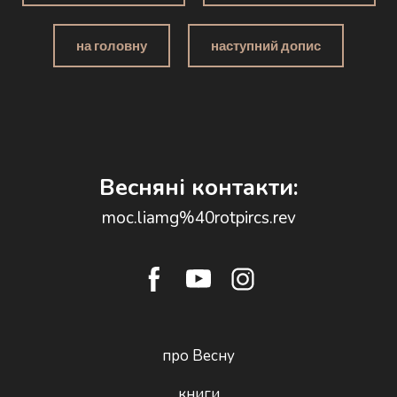
Частина п'ята. Шлях у болотах
на головну
наступний допис
Весняні контакти:
moc.liamg%40rotpircs.rev
про Весну
книги