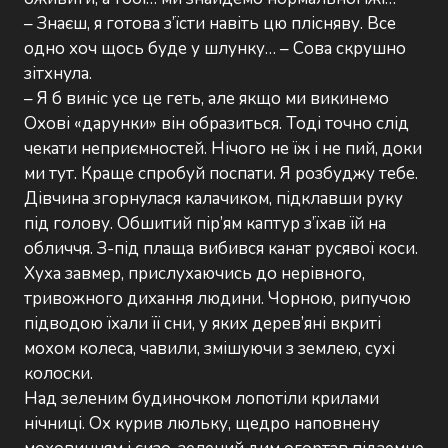
– Знаєш, я готова з’їсти навіть цю плісняву. Все
одно хоч щось буде у шлунку… – Сова скрушно
зітхнула.
– Я б виніс усе це геть, але якщо ми викинемо
Охові «дарунки» він образиться. Тоді точно слід
чекати неприємностей. Нічого не їж і не пий, доки
ми тут. Краще спробуй поспати. Я розбуджу тебе.
Дівчина згорнулася калачиком, підклавши руку
під голову. Обшитий пір’ям каптур з’їхав їй на
обличчя. З-під плаща вибився канат русявої коси.
Хуха завмер, прислухаючись до нерівного,
тривожного дихання людини. Чорною, рипучою
підводою їхали її сни, у яких дерев’яні вкриті
мохом колеса, чавили, змішуючи з землею, сухі
колоски.
Над зеленим будиночком лопотіли крилами
нічниці. Ох курив люльку, щедро наповнену