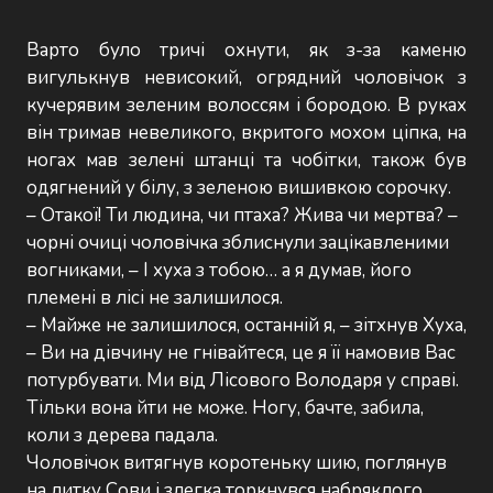
Варто було тричі охнути, як з-за каменю
вигулькнув невисокий, огрядний чоловічок з
кучерявим зеленим волоссям і бородою. В руках
він тримав невеликого, вкритого мохом ціпка, на
ногах мав зелені штанці та чобітки, також був
одягнений у білу, з зеленою вишивкою сорочку.
– Отакої! Ти людина, чи птаха? Жива чи мертва? –
чорні очиці чоловічка зблиснули зацікавленими
вогниками, – І хуха з тобою… а я думав, його
племені в лісі не залишилося.
– Майже не залишилося, останній я, – зітхнув Хуха,
– Ви на дівчину не гнівайтеся, це я її намовив Вас
потурбувати. Ми від Лісового Володаря у справі.
Тільки вона йти не може. Ногу, бачте, забила,
коли з дерева падала.
Чоловічок витягнув коротеньку шию, поглянув
на литку Сови і злегка торкнувся набряклого