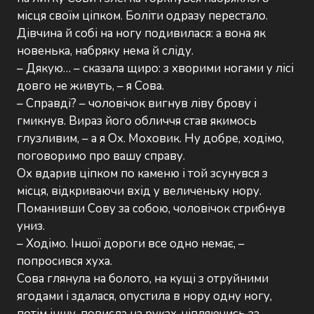
місця своїм ціпком. Боліти одразу перестало.
Дівчина й собі на ногу подивилася: а вона як
новенька, набряку нема й сліду.
– Дякую… – сказала щиро: з хворими ногами у лісі
довго не живуть, – я Сова.
– Справді? – чоловічок вигнув ліву брову і
гмикнув. Вираз його обличчя став якимось
глузливим, – а я Ох. Моховик. Ну добре, ходімо,
поговоримо про вашу справу.
Ох вдарив ціпком по каменю і той зсунувся з
місця, відкриваючи вхід у величеньку нору.
Поманивши Сову за собою, чоловічок стрибнув
униз.
– Ходімо. Іншої дороги все одно немає, –
попросився хуха.
Сова глянула на болото, на кущі з отруйними
ягодами і здалася, опустила в нору одну ногу,
потім іншу, повисла на руках, чіпляючись за