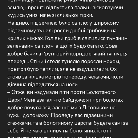
землю, і врешті відпустила пальці, зісковзуючи
кудись униз, наче зі слизької гірки.
На диво, під землею було світло: у широкому
підземному тунелі росли дрібні грибочки на
кривих ніжках. Голівки грибів світилися тьмяним
зеленавим світлом, а що їх будо багато, Сова
добре бачила ґрунтовий коридор, який тягнувся
вперед… Стіни і стеля тунелю поросли мохом,
повітря було теплим, але не задушливим. Ох
стояв за кілька метрів попереду, чекаючи, коли
дівчина підведеться на ноги.
– Отже, ви надумали піти проти Болотяного
Царя? Мені взагалі-то байдуже: я і при болотах
добре почуваюся, але що ми з Лісовиком не
чужі… допоможу. Проведу вас підземними
стежками, та в болотяному царстві будете самі за
себе. Я не маю впливу на болотяних істот і