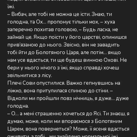
їжі.
– Вибач, але тобі не можна це їсти. Знаю, ти
голодна, та Ох… пропонує тільки мох, – хуха
заперечно похитав головою, – Будь ласка, не
займай це. Якщо поїсти у його царстві, опинишся
прив’язаною до нього. Звісно, він не завадить
тобі йти до Болотяного Царя, але потім… якщо
нам усе вдасться, ти ще будеш винною Охові. Не
бери у нього нічого з їжі, якщо справді хочеш
звільнитися з лісу.
Плечі Сови опустилися. Важко гепнувшись на
ліжко, вона притулилася спиною до стіни. –
Відколи ми пройшли повз нічниць, я дуже… дуже
голодна.
– О… а мені страшенно хочеться до Ясі. Ти знаєш, я
думаю, може, коли ми впораємося з Болотяним
Царем, вона повернеться? Може, її ясеня вдасться
оживити, а тобі… ми знайдемо нормальної їжі…