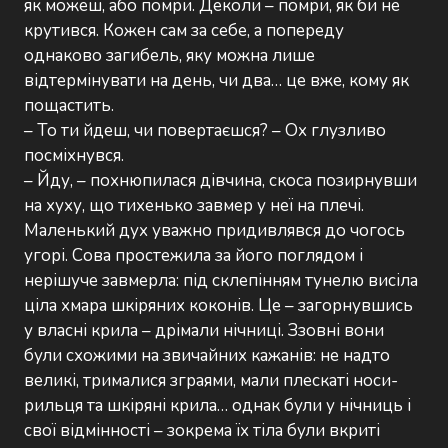
як можеш, або помри. Деколи – помри, як би не
крутився. Кожен сам за себе, а попереду
однаково загибель, яку можна лише
відтермінувати на день, чи два… це вже, кому як
пощастить.
– То ти йдеш, чи повертаєшся? – Ох глузливо
посміхнувся.
– Йду, – похнюпилася дівчина, скоса позирнувши
на хуху, що тихенько завмер у неї на плечі.
Маленький дух уважно придивлявся до чогось
угорі. Сова простежила за його поглядом і
нерішуче завмерла: під склепінням тунелю висіла
ціла хмара шкіряних коконів. Це – загорнувшись
у власні крила – дрімали нічниці. Ззовні вони
були схожими на звичайних кажанів: не надто
великі, трималися зграями, мали плескаті носи-
рильця та шкіряні крила… однак були у нічниць і
свої відмінності – зокрема їх тіла були вкриті