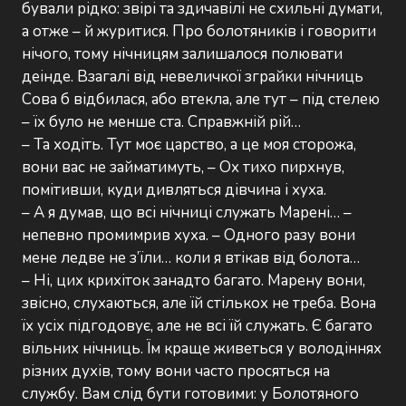
бували рідко: звірі та здичавілі не схильні думати,
а отже – й журитися. Про болотяників і говорити
нічого, тому нічницям залишалося полювати
деінде. Взагалі від невеличкої зграйки нічниць
Сова б відбилася, або втекла, але тут – під стелею
– їх було не менше ста. Справжній рій…
– Та ходіть. Тут моє царство, а це моя сторожа,
вони вас не займатимуть, – Ох тихо пирхнув,
помітивши, куди дивляться дівчина і хуха.
– А я думав, що всі нічниці служать Марені… –
непевно промимрив хуха. – Одного разу вони
мене ледве не з’їли… коли я втікав від болота…
– Ні, цих крихіток занадто багато. Марену вони,
звісно, слухаються, але їй стількох не треба. Вона
їх усіх підгодовує, але не всі їй служать. Є багато
вільних нічниць. Їм краще живеться у володіннях
різних духів, тому вони часто просяться на
службу. Вам слід бути готовими: у Болотяного