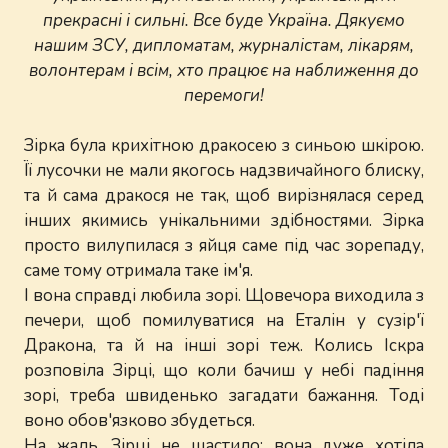
прекрасні і сильні. Все буде Україна. Дякуємо
нашим ЗСУ, дипломатам, журналістам, лікарям,
волонтерам і всім, хто працює на наближення до
перемоги!
Зірка була крихітною дракосею з синьою шкірою.
Її лусочки не мали якогось надзвичайного блиску,
та й сама дракося не так, щоб вирізнялася серед
інших якимись унікальними здібностями. Зірка
просто вилупилася з яйця саме під час зорепаду,
саме тому отримала таке ім'я.
І вона справді любила зорі. Щовечора виходила з
печери, щоб помилуватися на Еталін у сузір'ї
Дракона, та й на інші зорі теж. Колись Іскра
розповіла Зірці, що коли бачиш у небі падіння
зорі, треба швиденько загадати бажання. Тоді
воно обов'язково збудеться.
На жаль, Зірці не щастило: вона дуже хотіла