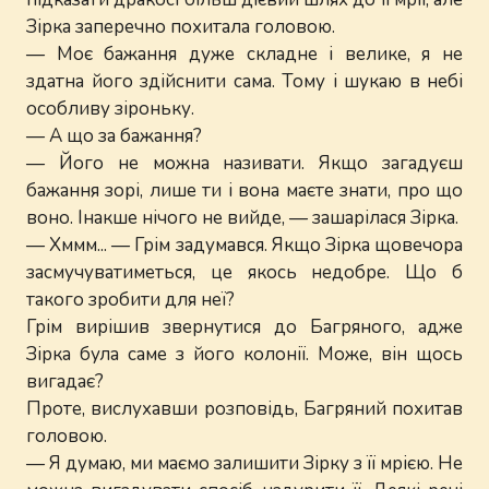
Зірка заперечно похитала головою.
— Моє бажання дуже складне і велике, я не
здатна його здійснити сама. Тому і шукаю в небі
особливу зіроньку.
— А що за бажання?
— Його не можна називати. Якщо загадуєш
бажання зорі, лише ти і вона маєте знати, про що
воно. Інакше нічого не вийде, — зашарілася Зірка.
— Хммм... — Грім задумався. Якщо Зірка щовечора
засмучуватиметься, це якось недобре. Що б
такого зробити для неї?
Грім вирішив звернутися до Багряного, адже
Зірка була саме з його колонії. Може, він щось
вигадає?
Проте, вислухавши розповідь, Багряний похитав
головою.
— Я думаю, ми маємо залишити Зірку з її мрією. Не