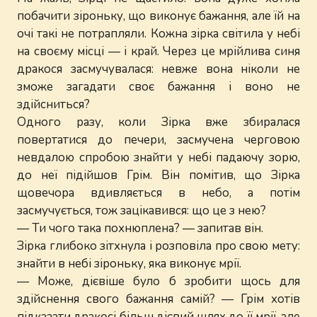
побачити зіроньку, що виконує бажання, але їй на
очі такі не потрапляли. Кожна зірка світила у небі
на своєму місці — і край. Через це мрійлива синя
дракося засмучувалася: невже вона ніколи не
зможе загадати своє бажання і воно не
здійсниться?
Одного разу, коли Зірка вже збиралася
повертатися до печери, засмучена черговою
невдалою спробою знайти у небі падаючу зорю,
до неї підійшов Грім. Він помітив, що Зірка
щовечора вдивляється в небо, а потім
засмучується, тож зацікавився: що це з нею?
— Ти чого така похнюплена? — запитав він.
Зірка глибоко зітхнула і розповіла про свою мету:
знайти в небі зіроньку, яка виконує мрії.
— Може, дієвіше було б зробити щось для
здійснення свого бажання самій? — Грім хотів
підказати дракосі більш дієвий шлях до її мрії, але