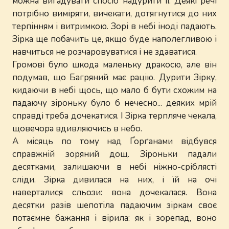
можна вигадувати спосіб надурити її. Деякі речі
потрібно виміряти, вичекати, дотягнутися до них
терпінням і витримкою. Зорі в небі іноді падають.
Зірка ще побачить це, якщо буде наполегливою і
навчиться не розчаровуватися і не здаватися.
Громові було шкода маленьку дракосю, але він
подумав, що Багряний має рацію. Дурити Зірку,
кидаючи в небі щось, що мало б бути схожим на
падаючу зіроньку було б нечесно... деяких мрій
справді треба дочекатися. І Зірка терпляче чекала,
щовечора вдивляючись в небо.
А місяць по тому над Ґорґанами відбувся
справжній зоряний дощ. Зіроньки падали
десятками, залишаючи в небі ніжно-сріблясті
сліди. Зірка дивилася на них, і їй на очі
наверталися сльози: вона дочекалася. Вона
десятки разів шепотіла падаючим зіркам своє
потаємне бажання і вірила: як і зорепад, воно